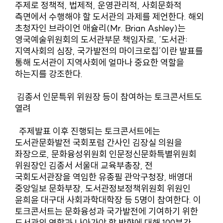
주제로 정책적, 법제적, 운영관리적, 사회문화적
측면에서 수행해야 할 도서관의 과제를 제언한다. 해외
초청자인 브라이언 애슐리(Mr. Brian Ashley)는
영국예술위원회의 도서관부문 책임자로, ‘도서관:
지역사회의 심장, 국가발전의 마이크로칩’이란 발표를
통해 도서관이 지역사회에 얼마나 중요한 역할을
하는지를 강조한다.
김종서 인문특위 위원장 등이 참여하는 토크콘서트도
열려
주제발표 이후 진행되는 토크콘서트에는
도서관문화발전 국회포럼 간사인 김장실 의원을
좌장으로, 문화융성위원회 인문정신문화특별위원회
위원장인 김종서 서울대 교육부총장, 전
국회도서관장을 역임한 유종필 관악구청장, 배영대
중앙일보 문화부장, 도서관정보정책위원회 위원인
윤희윤 대구대 사회과학대학장 등 5명이 참여한다. 이
토크콘서트는 문화융성과 국가발전에 기여하기 위한
도서관의 역할과 나아가야 할 방향에 대해 100분간