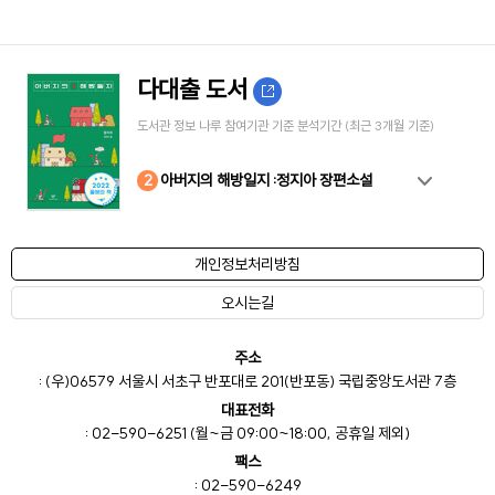
다대출 도서
도서관 정보 나루 참여기관 기준 분석기간 (최근 3개월 기준)
10
4
8
2
3
5
6
7
9
1
아버지의 해방일지 :정지아 장편소설
개인정보처리방침
오시는길
주소
: (우)06579 서울시 서초구 반포대로 201(반포동) 국립중앙도서관 7층
대표전화
: 02-590-6251 (월~금 09:00~18:00, 공휴일 제외)
팩스
: 02-590-6249