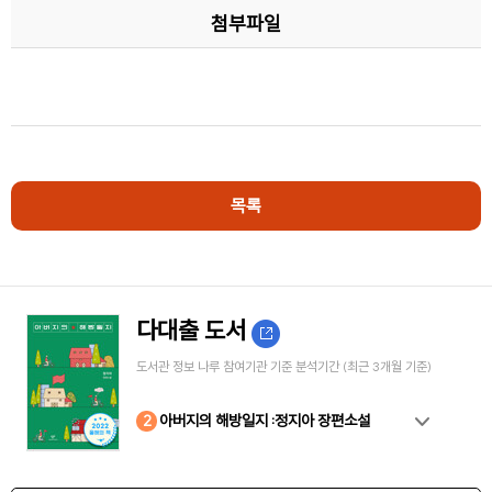
첨부파일
목록
다대출 도서
도서관 정보 나루 참여기관 기준 분석기간 (최근 3개월 기준)
10
4
8
2
3
5
6
7
9
1
아버지의 해방일지 :정지아 장편소설