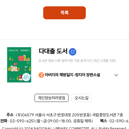
목록
다대출 도서
도서관 정보 나루 참여기관 기준 분석기간 (최근 3개월 기준)
10
4
8
2
3
5
6
7
9
1
아버지의 해방일지 :정지아 장편소설
개인정보처리방침
오시는길
주소
: (우)06579 서울시 서초구 반포대로 201(반포동) 국립중앙도서관 7층
표전화
: 02-590-6251 (월~금 09:00~18:00, 공휴일 제외)
팩스
: 02-590-6
Copyright (c) 2024 NATIONAL LIBRARY COMMITTEE, ALL Rights Reserved.