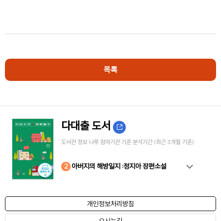
목록
다대출 도서
도서관 정보 나루 참여기관 기준 분석기간 (최근 3개월 기준)
10
4
8
2
3
5
6
7
9
1
아버지의 해방일지 :정지아 장편소설
개인정보처리방침