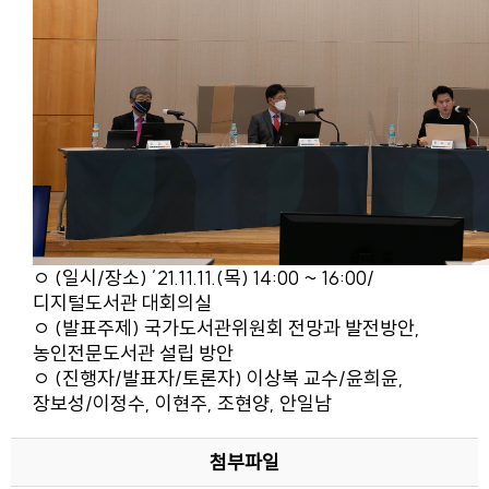
ㅇ (일시/장소) ’21.11.11.(목) 14:00 ~ 16:00/
디지털도서관 대회의실
ㅇ (발표주제) 국가도서관위원회 전망과 발전방안,
농인전문도서관 설립 방안
ㅇ (진행자/발표자/토론자) 이상복 교수/윤희윤,
장보성/이정수, 이현주, 조현양, 안일남
첨부파일