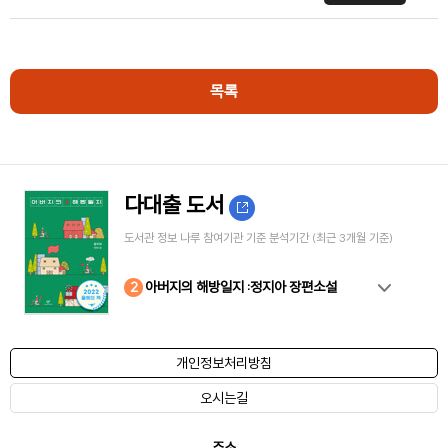
목록
다대출 도서
도서관 정보 나루 참여기관 기준 분석기간 (최근 3개월 기준)
10
4
8
2
3
5
6
7
9
1
아버지의 해방일지 :정지아 장편소설
개인정보처리방침
오시는길