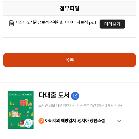
첨부파일
제6기 도서관정보정책위원회 세미나 자료집.pdf
미리보기
목록
다대출 도서
도서관 정보 나루 참여기관 기준 분석기간 (최근 3개월 기준)
10
4
8
2
3
5
6
7
9
1
아버지의 해방일지 :정지아 장편소설