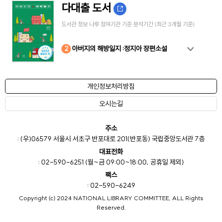
다대출 도서
도서관 정보 나루 참여기관 기준 분석기간 (최근 3개월 기준)
10
4
8
2
3
5
6
7
9
1
아버지의 해방일지 :정지아 장편소설
개인정보처리방침
오시는길
주소
: (우)06579 서울시 서초구 반포대로 201(반포동) 국립중앙도서관 7층
대표전화
: 02-590-6251 (월~금 09:00~18:00, 공휴일 제외)
팩스
: 02-590-6249
Copyright (c) 2024 NATIONAL LIBRARY COMMITTEE, ALL Rights
Reserved.