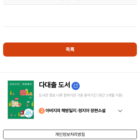
목록
다대출 도서
도서관 정보 나루 참여기관 기준 분석기간 (최근 3개월 기준)
10
4
8
2
3
5
6
7
9
1
아버지의 해방일지 :정지아 장편소설
개인정보처리방침