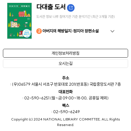
다대출 도서
도서관 정보 나루 참여기관 기준 분석기간 (최근 3개월 기준)
10
4
8
2
3
5
6
7
9
1
아버지의 해방일지 :정지아 장편소설
개인정보처리방침
오시는길
주소
: (우)06579 서울시 서초구 반포대로 201(반포동) 국립중앙도서관 7층
대표전화
: 02-590-6251 (월~금 09:00~18:00, 공휴일 제외)
팩스
: 02-590-6249
Copyright (c) 2024 NATIONAL LIBRARY COMMITTEE, ALL Rights
Reserved.