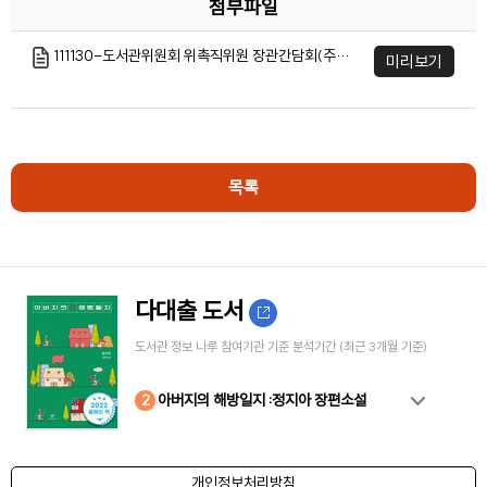
첨부파일
111130-도서관위원회 위촉직위원 장관간담회(주요내용).hwp
미리보기
목록
다대출 도서
도서관 정보 나루 참여기관 기준 분석기간 (최근 3개월 기준)
10
4
8
2
3
5
6
7
9
1
아버지의 해방일지 :정지아 장편소설
개인정보처리방침