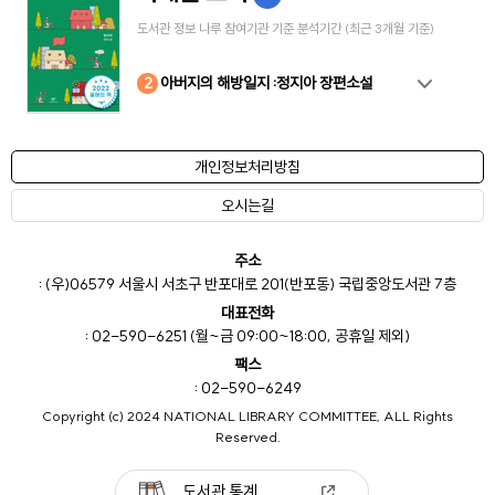
도서관 정보 나루 참여기관 기준 분석기간 (최근 3개월 기준)
10
4
8
2
3
5
6
7
9
1
아버지의 해방일지 :정지아 장편소설
개인정보처리방침
오시는길
주소
: (우)06579 서울시 서초구 반포대로 201(반포동) 국립중앙도서관 7층
대표전화
: 02-590-6251 (월~금 09:00~18:00, 공휴일 제외)
팩스
: 02-590-6249
Copyright (c) 2024 NATIONAL LIBRARY COMMITTEE, ALL Rights
Reserved.
도서관 통계