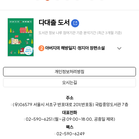
다대출 도서
도서관 정보 나루 참여기관 기준 분석기간 (최근 3개월 기준)
10
4
8
2
3
5
6
7
9
1
아버지의 해방일지 :정지아 장편소설
개인정보처리방침
오시는길
주소
: (우)06579 서울시 서초구 반포대로 201(반포동) 국립중앙도서관 7층
대표전화
: 02-590-6251 (월~금 09:00~18:00, 공휴일 제외)
팩스
: 02-590-6249