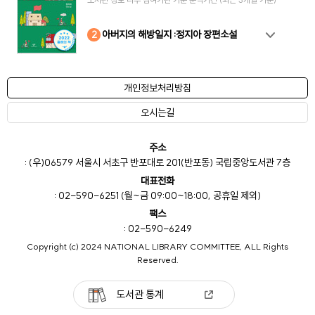
10
4
8
2
3
5
6
7
9
1
아버지의 해방일지 :정지아 장편소설
개인정보처리방침
오시는길
주소
: (우)06579 서울시 서초구 반포대로 201(반포동) 국립중앙도서관 7층
대표전화
: 02-590-6251 (월~금 09:00~18:00, 공휴일 제외)
팩스
: 02-590-6249
Copyright (c) 2024 NATIONAL LIBRARY COMMITTEE, ALL Rights
Reserved.
도서관 통계