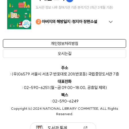
도서관 정보 나루 참여기관 기준 분석기간 (최근 3개월 기준)
10
4
8
2
3
5
6
7
9
1
아버지의 해방일지 :정지아 장편소설
개인정보처리방침
오시는길
주소
: (우)06579 서울시 서초구 반포대로 201(반포동) 국립중앙도서관 7층
대표전화
: 02-590-6251 (월~금 09:00~18:00, 공휴일 제외)
팩스
: 02-590-6249
Copyright (c) 2024 NATIONAL LIBRARY COMMITTEE, ALL Rights
Reserved.
도서관 통계